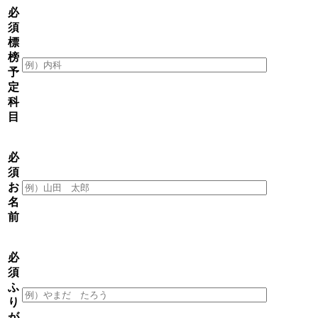
必
須
標
榜
予
定
科
目
必
須
お
名
前
必
須
ふ
り
が