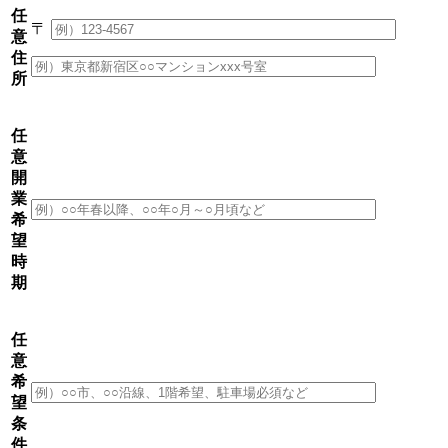
任
〒
意
住
所
任
意
開
業
希
望
時
期
任
意
希
望
条
件