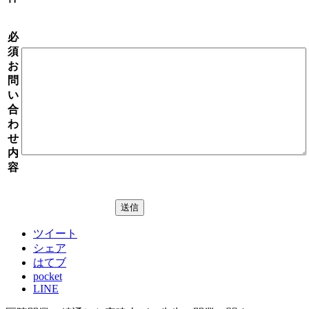
必
須
お
問
い
合
わ
せ
内
容
ツイート
シェア
はてブ
pocket
LINE