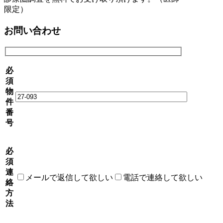
限定）
お問い合わせ
必
須
物
件
番
号
必
須
連
メールで返信して欲しい
電話で連絡して欲しい
絡
方
法