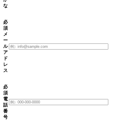
な
必
須
メ
ー
ル
ア
ド
レ
ス
必
須
電
話
番
号