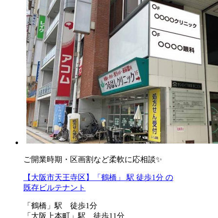
ご開業時期・区画割など柔軟に応相談✨
【大阪市天王寺区】「鶴橋」 駅 徒歩1分 の
既存ビルテナント
「鶴橋」駅 徒歩1分
「大阪上本町」駅 徒歩11分