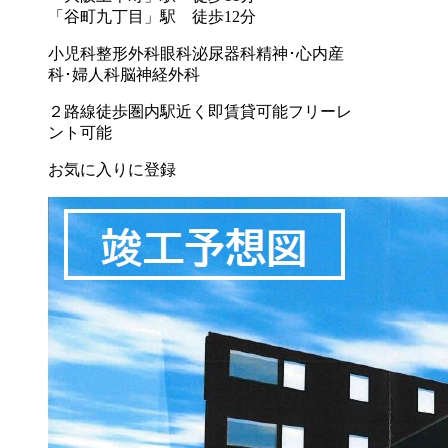
「谷町九丁目」駅 徒歩12分
小児科
整形外科
眼科
泌尿器科
精神･心内
産
科･婦人科
脳神経外科
２路線徒歩圏内
駅近く
即賃貸可能
フリーレ
ント可能
お気に入りに登録