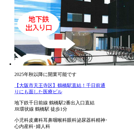
2025年秋以降に開業可能です
【大阪市天王寺区】鶴橋駅直結！千日前通
りにも面した医療ビル
地下鉄千日前線 鶴橋駅2番出入口直結
JR環状線 鶴橋駅 徒歩1分
小児科
皮膚科
耳鼻咽喉科
眼科
泌尿器科
精神･
心内
産科･婦人科