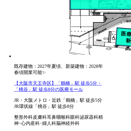
既存建物：2027年夏頃、新築建物：2028年
春頃開業可能✨
【大阪市天王寺区】「鶴橋」駅 徒歩5分・
「桃谷」駅 徒歩8分の医療モール
JR・大阪メトロ・近鉄「鶴橋」駅 徒歩5分
JR環状線「桃谷」駅 徒歩8分
整形外科
皮膚科
耳鼻咽喉科
眼科
泌尿器科
精
神･心内
産科･婦人科
脳神経外科