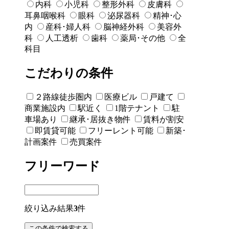
内科
小児科
整形外科
皮膚科
耳鼻咽喉科
眼科
泌尿器科
精神･心
内
産科･婦人科
脳神経外科
美容外
科
人工透析
歯科
薬局･その他
全
科目
こだわりの条件
２路線徒歩圏内
医療ビル
戸建て
商業施設内
駅近く
1階テナント
駐
車場あり
継承･居抜き物件
賃料が割安
即賃貸可能
フリーレント可能
新築･
計画案件
売買案件
フリーワード
絞り込み結果
3
件