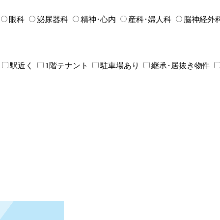
眼科
泌尿器科
精神･心内
産科･婦人科
脳神経外
駅近く
1階テナント
駐車場あり
継承･居抜き物件