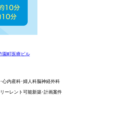
竹園町医療ビル
･心内
産科･婦人科
脳神経外科
リーレント可能
新築･計画案件