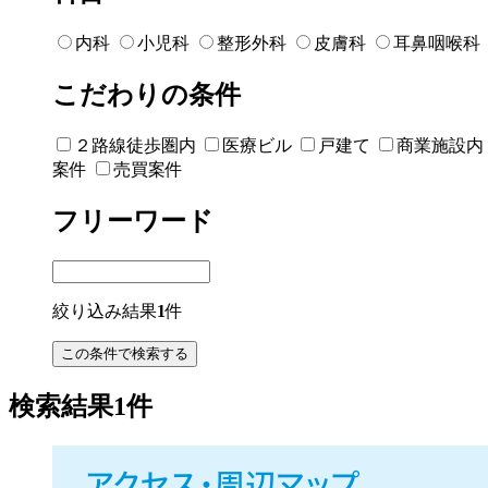
内科
小児科
整形外科
皮膚科
耳鼻咽喉科
こだわりの条件
２路線徒歩圏内
医療ビル
戸建て
商業施設内
案件
売買案件
フリーワード
絞り込み結果
1
件
検索結果1件