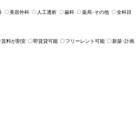
科
美容外科
人工透析
歯科
薬局･その他
全科目
賃料が割安
即賃貸可能
フリーレント可能
新築･計画