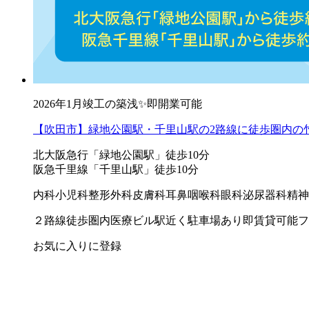
2026年1月竣工の築浅✨即開業可能
【吹田市】緑地公園駅・千里山駅の2路線に徒歩圏内の
北大阪急行「緑地公園駅」徒歩10分
阪急千里線「千里山駅」徒歩10分
内科
小児科
整形外科
皮膚科
耳鼻咽喉科
眼科
泌尿器科
精神
２路線徒歩圏内
医療ビル
駅近く
駐車場あり
即賃貸可能
フ
お気に入りに登録