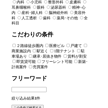
内科
小児科
整形外科
皮膚科
耳鼻咽喉科
眼科
泌尿器科
精神･心
内
産科･婦人科
脳神経外科
美容外
科
人工透析
歯科
薬局･その他
全
科目
こだわりの条件
２路線徒歩圏内
医療ビル
戸建て
商業施設内
駅近く
1階テナント
駐
車場あり
継承･居抜き物件
賃料が割安
即賃貸可能
フリーレント可能
新築･
計画案件
売買案件
フリーワード
絞り込み結果
1
件