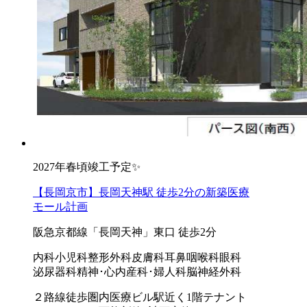
2027年春頃竣工予定✨
【長岡京市】長岡天神駅 徒歩2分の新築医療
モール計画
阪急京都線「⾧岡天神」東口 徒歩2分
内科
小児科
整形外科
皮膚科
耳鼻咽喉科
眼科
泌尿器科
精神･心内
産科･婦人科
脳神経外科
２路線徒歩圏内
医療ビル
駅近く
1階テナント