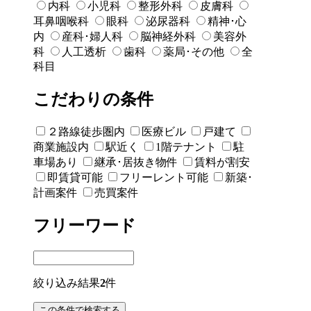
内科
小児科
整形外科
皮膚科
耳鼻咽喉科
眼科
泌尿器科
精神･心
内
産科･婦人科
脳神経外科
美容外
科
人工透析
歯科
薬局･その他
全
科目
こだわりの条件
２路線徒歩圏内
医療ビル
戸建て
商業施設内
駅近く
1階テナント
駐
車場あり
継承･居抜き物件
賃料が割安
即賃貸可能
フリーレント可能
新築･
計画案件
売買案件
フリーワード
絞り込み結果
2
件