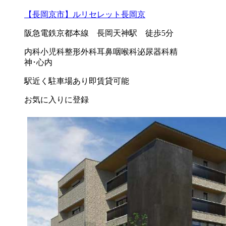
【長岡京市】ルリセレット長岡京
阪急電鉄京都本線 長岡天神駅 徒歩5分
内科
小児科
整形外科
耳鼻咽喉科
泌尿器科
精
神･心内
駅近く
駐車場あり
即賃貸可能
お気に入りに登録