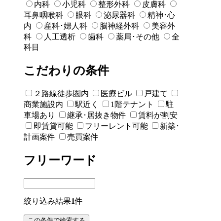
内科
小児科
整形外科
皮膚科
耳鼻咽喉科
眼科
泌尿器科
精神･心
内
産科･婦人科
脳神経外科
美容外
科
人工透析
歯科
薬局･その他
全
科目
こだわりの条件
２路線徒歩圏内
医療ビル
戸建て
商業施設内
駅近く
1階テナント
駐
車場あり
継承･居抜き物件
賃料が割安
即賃貸可能
フリーレント可能
新築･
計画案件
売買案件
フリーワード
絞り込み結果
1
件