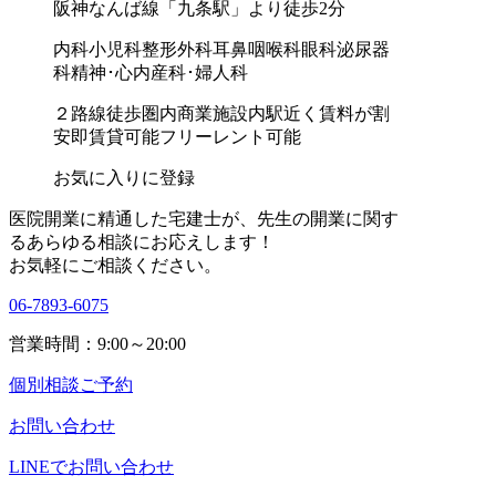
阪神なんば線「九条駅」より徒歩2分
内科
小児科
整形外科
耳鼻咽喉科
眼科
泌尿器
科
精神･心内
産科･婦人科
２路線徒歩圏内
商業施設内
駅近く
賃料が割
安
即賃貸可能
フリーレント可能
お気に入りに登録
医院開業に精通した宅建士が、
先生の開業に関す
る
あらゆる相談にお応えします！
お気軽にご相談ください。
06-7893-6075
営業時間：9:00～20:00
個別相談ご予約
お問い合わせ
LINEで
お問い合わせ